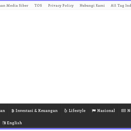
an Media Siber
TOS
Privacy Policy
Hubungi Kami
All Tag In
ran
Investasi & Keuangan
Lifestyle
Nasional
N
English