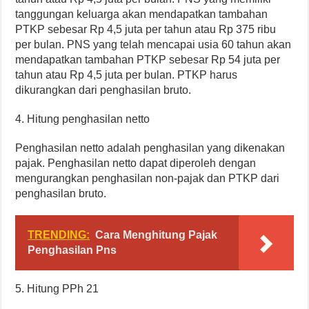
tanggungan keluarga akan mendapatkan tambahan
PTKP sebesar Rp 4,5 juta per tahun atau Rp 375 ribu
per bulan. PNS yang telah mencapai usia 60 tahun akan
mendapatkan tambahan PTKP sebesar Rp 54 juta per
tahun atau Rp 4,5 juta per bulan. PTKP harus
dikurangkan dari penghasilan bruto.
4. Hitung penghasilan netto
Penghasilan netto adalah penghasilan yang dikenakan
pajak. Penghasilan netto dapat diperoleh dengan
mengurangkan penghasilan non-pajak dan PTKP dari
penghasilan bruto.
TRENDING:
Cara Menghitung Pajak
Penghasilan Pns
5. Hitung PPh 21