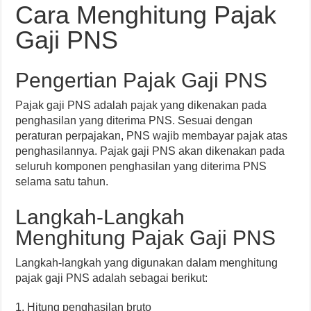
Cara Menghitung Pajak
Gaji PNS
Pengertian Pajak Gaji PNS
Pajak gaji PNS adalah pajak yang dikenakan pada
penghasilan yang diterima PNS. Sesuai dengan
peraturan perpajakan, PNS wajib membayar pajak atas
penghasilannya. Pajak gaji PNS akan dikenakan pada
seluruh komponen penghasilan yang diterima PNS
selama satu tahun.
Langkah-Langkah
Menghitung Pajak Gaji PNS
Langkah-langkah yang digunakan dalam menghitung
pajak gaji PNS adalah sebagai berikut:
1. Hitung penghasilan bruto