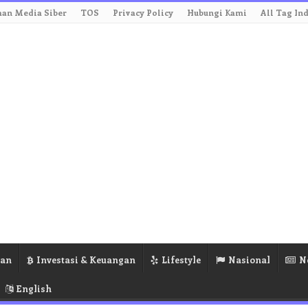
an Media Siber
TOS
Privacy Policy
Hubungi Kami
All Tag In
ran
Investasi & Keuangan
Lifestyle
Nasional
N
English