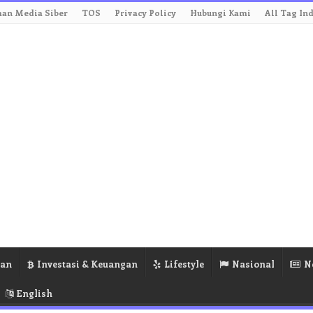
an Media Siber
TOS
Privacy Policy
Hubungi Kami
All Tag In
ran
Investasi & Keuangan
Lifestyle
Nasional
N
English