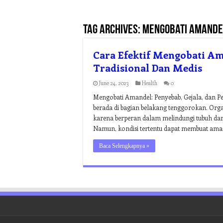
Tag Archives:
mengobati amande
Cara Efektif Mengobati A
Tradisional Dan Medis
June 24, 2023
Health
0
Mengobati Amandel: Penyebab, Gejala, dan P
berada di bagian belakang tenggorokan. Orga
karena berperan dalam melindungi tubuh dari
Namun, kondisi tertentu dapat membuat aman
Baca Selengkapnya »