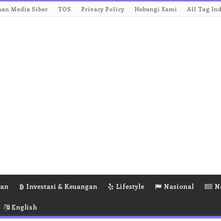
an Media Siber
TOS
Privacy Policy
Hubungi Kami
All Tag In
ran
Investasi & Keuangan
Lifestyle
Nasional
N
English