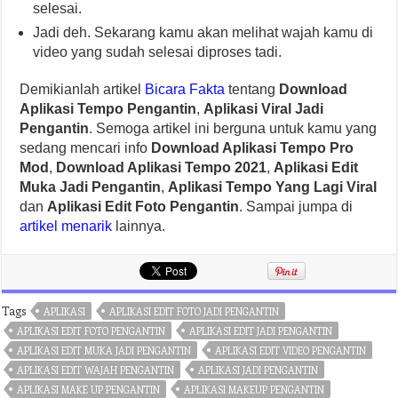
selesai.
Jadi deh. Sekarang kamu akan melihat wajah kamu di
video yang sudah selesai diproses tadi.
Demikianlah artikel
Bicara Fakta
tentang
Download
Aplikasi Tempo Pengantin
,
Aplikasi Viral Jadi
Pengantin
. Semoga artikel ini berguna untuk kamu yang
sedang mencari info
Download Aplikasi Tempo Pro
Mod
,
Download Aplikasi Tempo 2021
,
Aplikasi Edit
Muka Jadi Pengantin
,
Aplikasi Tempo Yang Lagi Viral
dan
Aplikasi Edit Foto Pengantin
. Sampai jumpa di
artikel menarik
lainnya.
Tags
APLIKASI
APLIKASI EDIT FOTO JADI PENGANTIN
APLIKASI EDIT FOTO PENGANTIN
APLIKASI EDIT JADI PENGANTIN
APLIKASI EDIT MUKA JADI PENGANTIN
APLIKASI EDIT VIDEO PENGANTIN
APLIKASI EDIT WAJAH PENGANTIN
APLIKASI JADI PENGANTIN
APLIKASI MAKE UP PENGANTIN
APLIKASI MAKEUP PENGANTIN